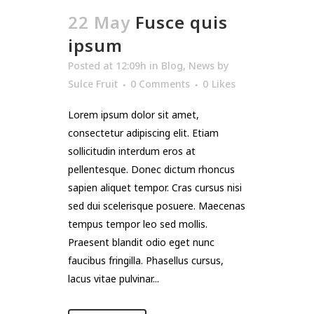
22 May
Fusce quis
ipsum
Posted at 12:09h
in
Blog
,
News
by
Sulce Fruit
0 Comments
0
Likes
Lorem ipsum dolor sit amet,
consectetur adipiscing elit. Etiam
sollicitudin interdum eros at
pellentesque. Donec dictum rhoncus
sapien aliquet tempor. Cras cursus nisi
sed dui scelerisque posuere. Maecenas
tempus tempor leo sed mollis.
Praesent blandit odio eget nunc
faucibus fringilla. Phasellus cursus,
lacus vitae pulvinar...