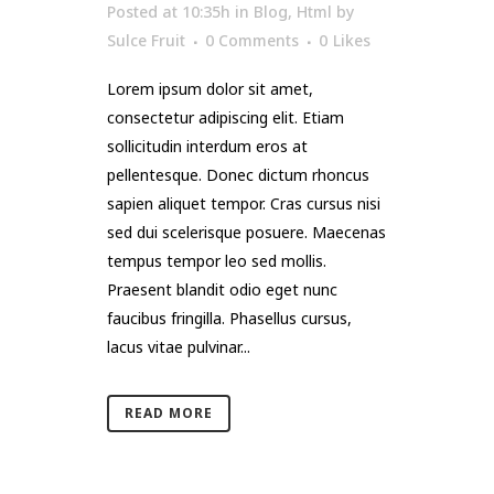
Posted at 10:35h
in
Blog
,
Html
by
Sulce Fruit
0 Comments
0
Likes
Lorem ipsum dolor sit amet,
consectetur adipiscing elit. Etiam
sollicitudin interdum eros at
pellentesque. Donec dictum rhoncus
sapien aliquet tempor. Cras cursus nisi
sed dui scelerisque posuere. Maecenas
tempus tempor leo sed mollis.
Praesent blandit odio eget nunc
faucibus fringilla. Phasellus cursus,
lacus vitae pulvinar...
READ MORE