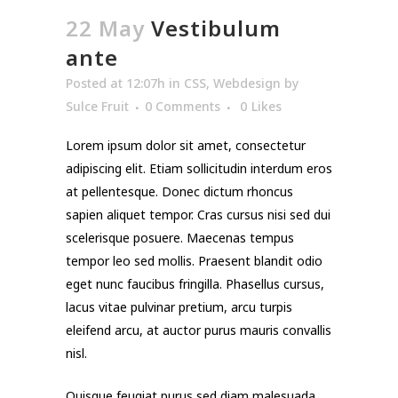
22 May
Vestibulum
ante
Posted at 12:07h
in
CSS
,
Webdesign
by
Sulce Fruit
0 Comments
0
Likes
Lorem ipsum dolor sit amet, consectetur
adipiscing elit. Etiam sollicitudin interdum eros
at pellentesque. Donec dictum rhoncus
sapien aliquet tempor. Cras cursus nisi sed dui
scelerisque posuere. Maecenas tempus
tempor leo sed mollis. Praesent blandit odio
eget nunc faucibus fringilla. Phasellus cursus,
lacus vitae pulvinar pretium, arcu turpis
eleifend arcu, at auctor purus mauris convallis
nisl.
Quisque feugiat purus sed diam malesuada